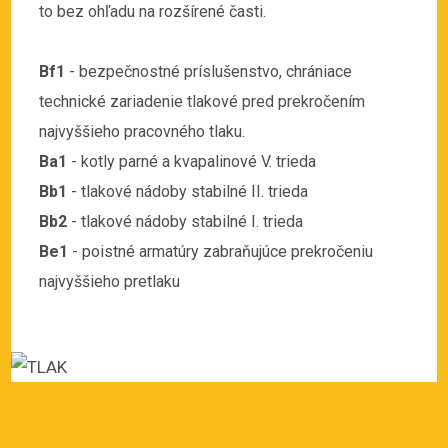
to bez ohľadu na rozšírené časti.
Bf1
- bezpečnostné príslušenstvo, chrániace
technické zariadenie tlakové pred prekročením
najvyššieho pracovného tlaku.
Ba1
- kotly parné a kvapalinové V. trieda
Bb1
- tlakové nádoby stabilné II. trieda
Bb2
- tlakové nádoby stabilné I. trieda
Be1
- poistné armatúry zabraňujúce prekročeniu
najvyššieho pretlaku