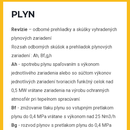
PLYN
Revízie
– odborné prehliadky a skúšky vyhradených
plynových zariadení
Rozsah odborných skúšok a prehliadok plynových
zariadení : Ah, Bf,g,h
Ah
- spotrebu plynu spaľovaním s výkonom
jednotlivého zariadenia alebo so súčtom výkonov
jednotlivých zariadení tvoriacich funkčný celok nad
0,5 MW vrátane zariadenia na výrobu ochranných
atmosfér pri tepelnom spracúvaní.
Bf
- znižovanie tlaku plynu so vstupným pretlakom
plynu do 0,4 MPa vrátane s výkonom nad 25 Nm3/h
Bg
- rozvod plynov s pretlakom plynu do 0,4 MPa