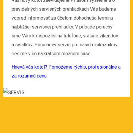
Váš nový kotol zaevidujeme v našom systéme a o
pravidelných servisných prehliadkach Vás budeme
vopred informovať za účelom dohodnutia termínu
najbližšej servisnej prehliadky. V prípade poruchy
sme Vám k dispozícií na telefóne, vrátane víkendov
a sviatkov. Poruchový servis pre našich zákazníkov
riešime v čo najkratšom možnom čase.
Hnevá vás kotol? Pomôžeme rýchlo, profesionálne a
za rozumnú cenu.