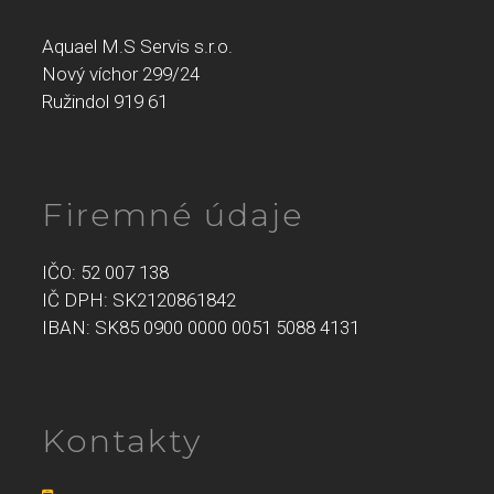
Aquael M.S Servis s.r.o.
Nový víchor 299/24
Ružindol 919 61
Firemné údaje
IČO: 52 007 138
IČ DPH: SK2120861842
IBAN: SK85 0900 0000 0051 5088 4131
Kontakty