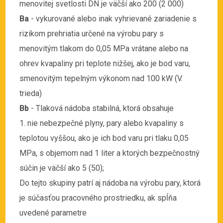
menovitej svetlosti DN je väčší ako 200 (2 000)
Ba
- vykurované alebo inak vyhrievané zariadenie s
rizikom prehriatia určené na výrobu pary s
menovitým tlakom do 0,05 MPa vrátane alebo na
ohrev kvapaliny pri teplote nižšej, ako je bod varu,
smenovitým tepelným výkonom nad 100 kW (V.
trieda)
Bb
- Tlaková nádoba stabilná, ktorá obsahuje
1. nie nebezpečné plyny, pary alebo kvapaliny s
teplotou vyššou, ako je ich bod varu pri tlaku 0,05
MPa, s objemom nad 1 liter a ktorých bezpečnostný
súčin je väčší ako 5 (50);
Do tejto skupiny patrí aj nádoba na výrobu pary, ktorá
je súčasťou pracovného prostriedku, ak spĺňa
uvedené parametre